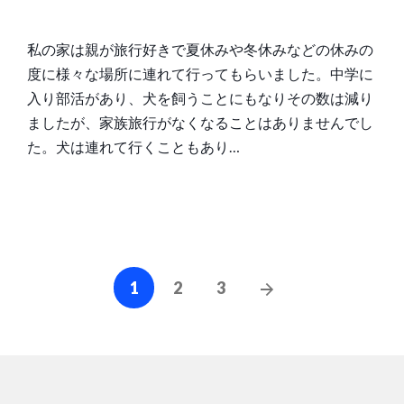
ー:
を
ホ
私の家は親が旅行好きで夏休みや冬休みなどの休みの
テ
度に様々な場所に連れて行ってもらいました。中学に
ル
入り部活があり、犬を飼うことにもなりその数は減り
に
ましたが、家族旅行がなくなることはありませんでし
預
た。犬は連れて行くこともあり…
け
た
時
の
話
投
次
1
2
3
稿
の
の
投
稿
ペ