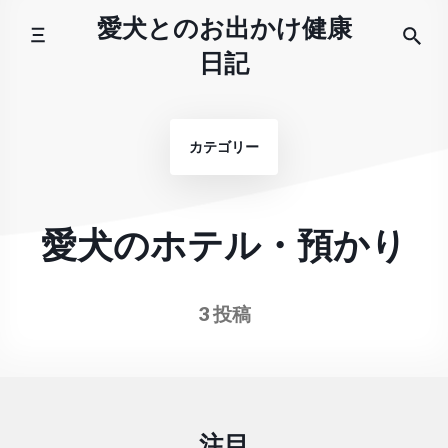
コ
愛犬とのお出かけ健康
ン
日記
テ
ン
ツ
カテゴリー
へ
ス
キ
ッ
愛犬のホテル・預かり
プ
3 投稿
注目