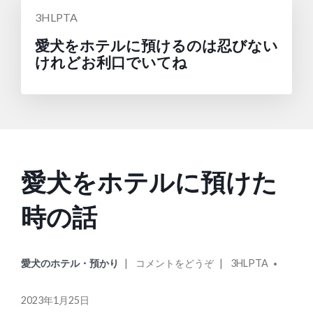
投
3HLPTA
稿
愛犬をホテルに預けるのは忍びない
者:
けれどお利口でいてね
愛犬をホテルに預けた
時の話
カ
投
オ
愛犬のホテル・預かり
コメントをどうぞ
3HLPTA
テ
稿
ン
ゴ
者:
愛
2023年1月25日
リ
犬