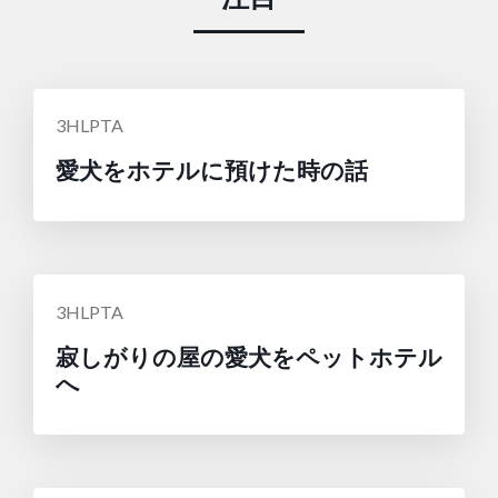
投
3HLPTA
稿
愛犬をホテルに預けた時の話
者:
投
3HLPTA
稿
寂しがりの屋の愛犬をペットホテル
者:
へ