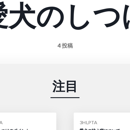
愛犬のしつ
4 投稿
注目
投
A
3HLPTA
稿