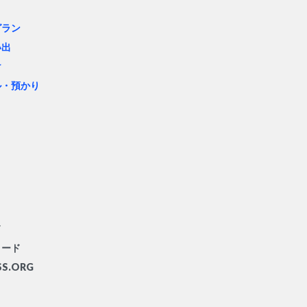
グラン
い出
け
ル・預かり
ド
ィード
S.ORG