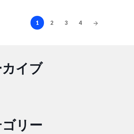
投
次
1
2
3
4
の
稿
投
稿
の
ーカイブ
ペ
ー
ジ
送
テゴリー
り