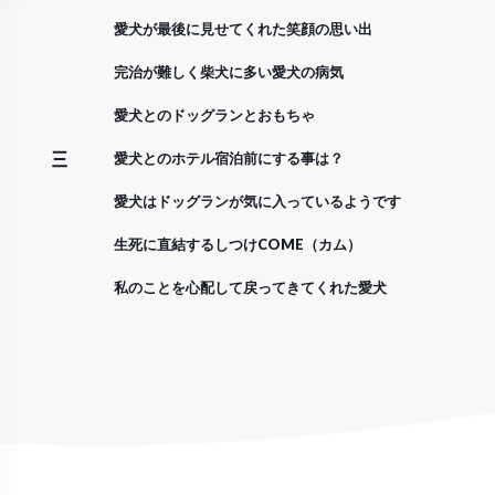
コ
愛犬が最後に見せてくれた笑顔の思い出
ン
テ
完治が難しく柴犬に多い愛犬の病気
ン
愛犬とのドッグランとおもちゃ
ツ
愛犬とのホテル宿泊前にする事は？
へ
ス
愛犬はドッグランが気に入っているようです
キ
生死に直結するしつけCOME（カム）
ッ
プ
私のことを心配して戻ってきてくれた愛犬