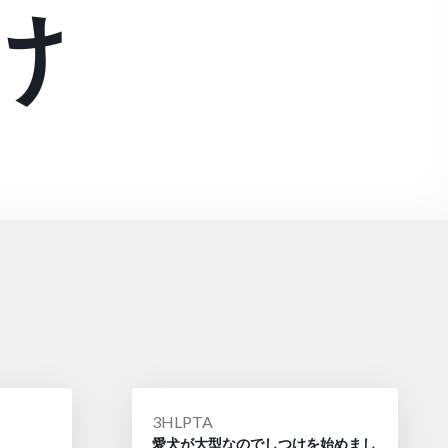
け
投
3HLPTA
愛犬が大型なのでしつけを始めまし
稿