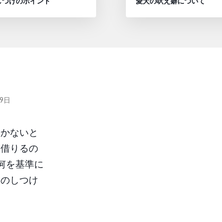
しつけのポイント
愛犬の吠え癖について
者:
29日
いかないと
を借りるの
何を基準に
犬のしつけ