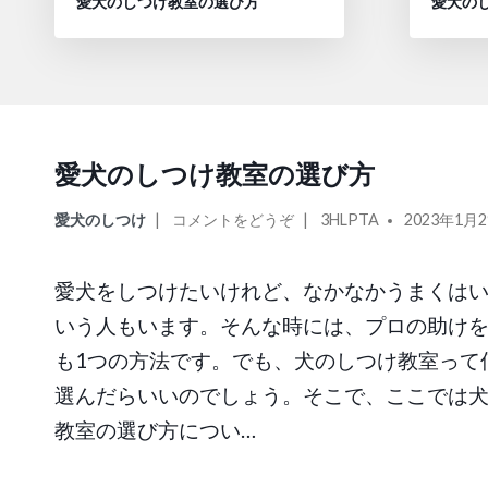
愛犬のしつけ教室の選び方
愛犬の
者:
者:
愛犬のしつけ教室の選び方
カ
オ
投
愛犬のしつけ
コメントをどうぞ
3HLPTA
2023年1月
テ
ン
稿
ゴ
愛
者:
愛犬をしつけたいけれど、なかなかうまくは
リ
犬
いう人もいます。そんな時には、プロの助け
ー:
の
し
も1つの方法です。でも、犬のしつけ教室って
つ
選んだらいいのでしょう。そこで、ここでは
け
教室の選び方につい…
教
室
の