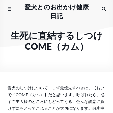
コ
愛犬とのお出かけ健康
ン
日記
テ
ン
ツ
生死に直結するしつけ
へ
COME（カム）
ス
キ
ッ
プ
愛犬のしつけについて、まず最優先すべきは、【おい
で／COME（カム）】だと思います。呼ばれたら、必
ずご主人様のところにもどってくる。色んな誘惑に負
けずにもどってこれることが大切になります。散歩中